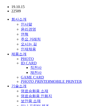
19.10.15
22509
회사소개
인사말
윤리경영
연혁
주요 거래처
오시는 길
인재채용
제품소개
PHOTO
ID CARD
직전사
재전사
GAME CARD
PHOTO PRINTER
MOBILE PRINTER
기술소개
염료승화용 소재
염료승화용 인화지
보안용 소재
미니 프린터 제조