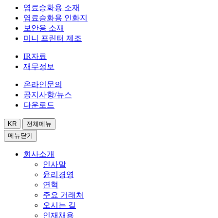
염료승화용 소재
염료승화용 인화지
보안용 소재
미니 프린터 제조
IR자료
재무정보
온라인문의
공지사항/뉴스
다운로드
KR
전체메뉴
메뉴닫기
회사소개
인사말
윤리경영
연혁
주요 거래처
오시는 길
인재채용