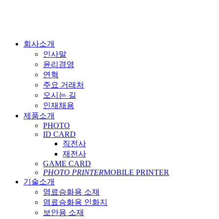
회사소개
인사말
윤리경영
연혁
주요 거래처
오시는 길
인재채용
제품소개
PHOTO
ID CARD
직전사
재전사
GAME CARD
PHOTO PRINTER
MOBILE PRINTER
기술소개
염료승화용 소재
염료승화용 인화지
보안용 소재